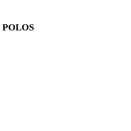
POLOS
Nom (requis)
Prénom (requis)
Téléphone (requis)
Courriel (requis)