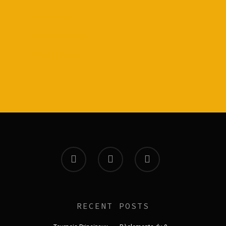
Entries feed
Comments feed
WordPress.org
RECENT POSTS